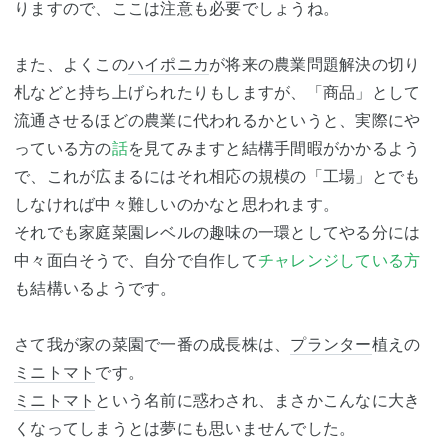
りますので、ここは注意も必要でしょうね。
また、よくこの
ハイポニカ
が将来の農業問題解決の切り
札などと持ち上げられたりもしますが、「商品」として
流通させるほどの農業に代われるかというと、実際にや
っている方の
話
を見てみますと結構手間暇がかかるよう
で、これが広まるにはそれ相応の規模の「工場」とでも
しなければ中々難しいのかなと思われます。
それでも家庭菜園レベルの趣味の一環としてやる分には
中々面白そうで、自分で自作して
チャレンジしている方
も結構いるようです。
さて我が家の菜園で一番の成長株は、
プランター
植えの
ミニトマト
です。
ミニトマト
という名前に惑わされ、まさかこんなに大き
くなってしまうとは夢にも思いませんでした。