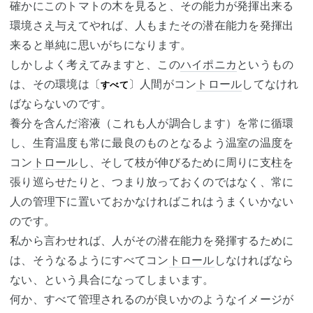
確かにこのトマトの木を見ると、その能力が発揮出来る
環境さえ与えてやれば、人もまたその潜在能力を発揮出
来ると単純に思いがちになります。
しかしよく考えてみますと、この
ハイポニカ
というもの
は、その環境は〔
〕人間がコン
トロール
してなけれ
すべて
ばならないのです。
養分を含んだ溶液（これも人が調合します）を常に循環
し、生育温度も常に最良のものとなるよう温室の温度を
コン
トロール
し、そして枝が伸びるために周りに支柱を
張り巡らせたりと、つまり放っておくのではなく、常に
人の管理下に置いておかなければこれはうまくいかない
のです。
私から言わせれば、人がその潜在能力を発揮するために
は、そうなるようにすべてコン
トロール
しなければなら
ない、という具合になってしまいます。
何か、すべて管理されるのが良いかのようなイメージが