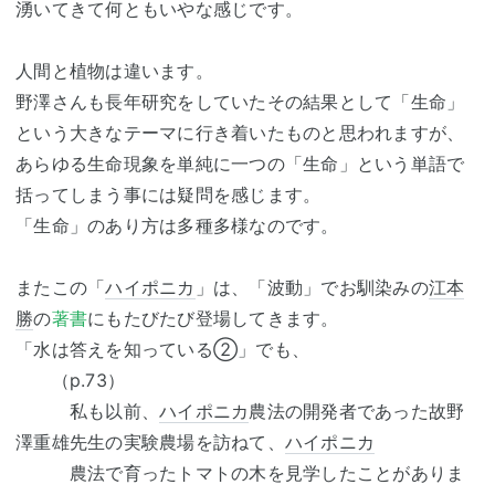
湧いてきて何ともいやな感じです。
人間と植物は違います。
野澤さんも長年研究をしていたその結果として「生命」
という大きなテーマに行き着いたものと思われますが、
あらゆる生命現象を単純に一つの「生命」という単語で
括ってしまう事には疑問を感じます。
「生命」のあり方は多種多様なのです。
またこの「
ハイポニカ
」は、「波動」でお馴染みの
江本
勝
の
著書
にもたびたび登場してきます。
「水は答えを知っている②」でも、
（p.73）
私も以前、
ハイポニカ
農法の開発者であった故野
澤重雄先生の実験農場を訪ねて、
ハイポニカ
農法で育ったトマトの木を見学したことがありま